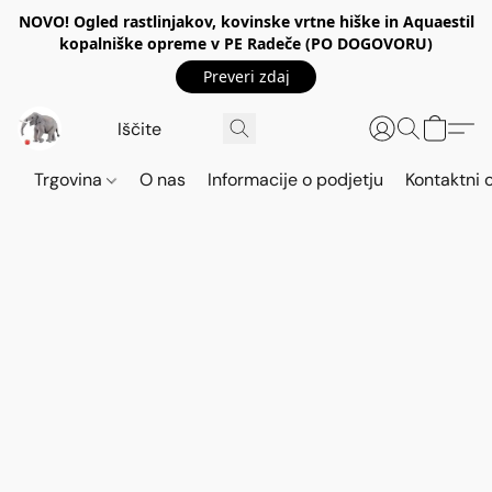
NOVO! Ogled rastlinjakov, kovinske vrtne hiške in Aquaestil
kopalniške opreme v PE Radeče (PO DOGOVORU)
Preveri zdaj
Trgovina
O nas
Informacije o podjetju
Kontaktni 