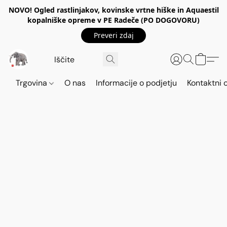
NOVO! Ogled rastlinjakov, kovinske vrtne hiške in Aquaestil
kopalniške opreme v PE Radeče (PO DOGOVORU)
Preveri zdaj
Trgovina
O nas
Informacije o podjetju
Kontaktni 