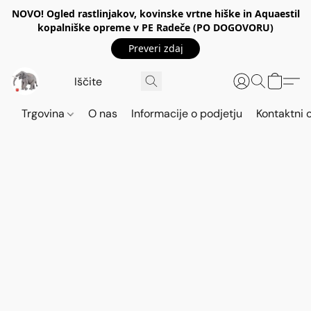
NOVO! Ogled rastlinjakov, kovinske vrtne hiške in Aquaestil
kopalniške opreme v PE Radeče (PO DOGOVORU)
Preveri zdaj
Trgovina
O nas
Informacije o podjetju
Kontaktni 