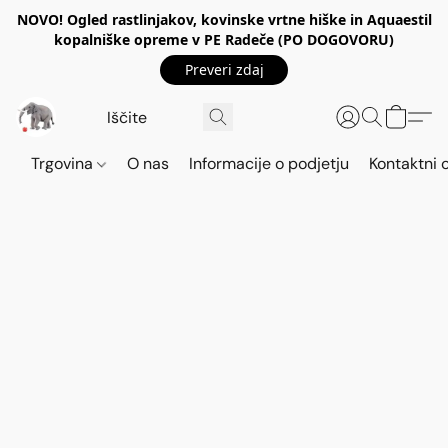
NOVO! Ogled rastlinjakov, kovinske vrtne hiške in Aquaestil
kopalniške opreme v PE Radeče (PO DOGOVORU)
Preveri zdaj
Trgovina
O nas
Informacije o podjetju
Kontaktni 