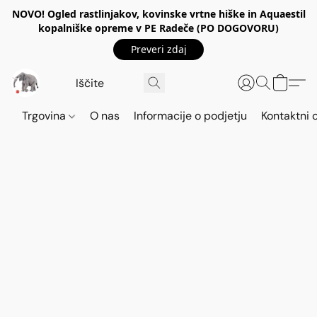
NOVO! Ogled rastlinjakov, kovinske vrtne hiške in Aquaestil
kopalniške opreme v PE Radeče (PO DOGOVORU)
Preveri zdaj
Trgovina
O nas
Informacije o podjetju
Kontaktni 