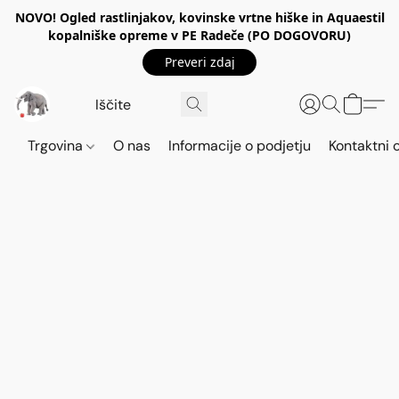
NOVO! Ogled rastlinjakov, kovinske vrtne hiške in Aquaestil
kopalniške opreme v PE Radeče (PO DOGOVORU)
Preveri zdaj
Trgovina
O nas
Informacije o podjetju
Kontaktni 