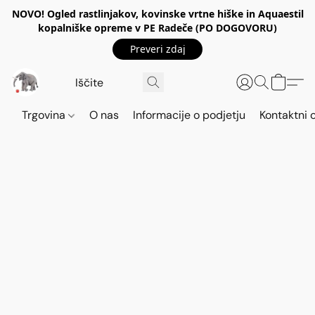
NOVO! Ogled rastlinjakov, kovinske vrtne hiške in Aquaestil
kopalniške opreme v PE Radeče (PO DOGOVORU)
Preveri zdaj
Trgovina
O nas
Informacije o podjetju
Kontaktni 