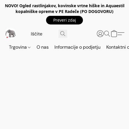
NOVO! Ogled rastlinjakov, kovinske vrtne hiške in Aquaestil
kopalniške opreme v PE Radeče (PO DOGOVORU)
Preveri zdaj
Trgovina
O nas
Informacije o podjetju
Kontaktni 