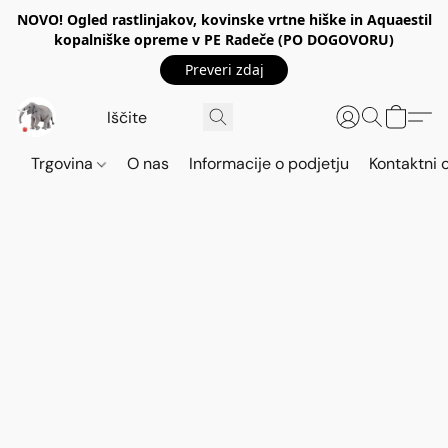
NOVO! Ogled rastlinjakov, kovinske vrtne hiške in Aquaestil
kopalniške opreme v PE Radeče (PO DOGOVORU)
Preveri zdaj
Trgovina
O nas
Informacije o podjetju
Kontaktni 