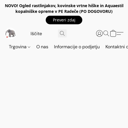
NOVO! Ogled rastlinjakov, kovinske vrtne hiške in Aquaestil
kopalniške opreme v PE Radeče (PO DOGOVORU)
Preveri zdaj
Trgovina
O nas
Informacije o podjetju
Kontaktni 