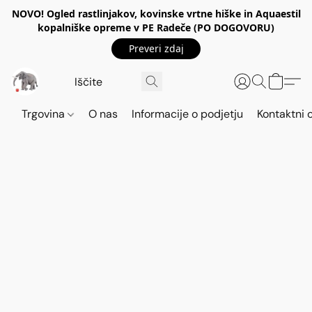
NOVO! Ogled rastlinjakov, kovinske vrtne hiške in Aquaestil
kopalniške opreme v PE Radeče (PO DOGOVORU)
Preveri zdaj
Trgovina
O nas
Informacije o podjetju
Kontaktni 