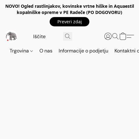
NOVO! Ogled rastlinjakov, kovinske vrtne hiške in Aquaestil
kopalniške opreme v PE Radeče (PO DOGOVORU)
Preveri zdaj
Trgovina
O nas
Informacije o podjetju
Kontaktni 