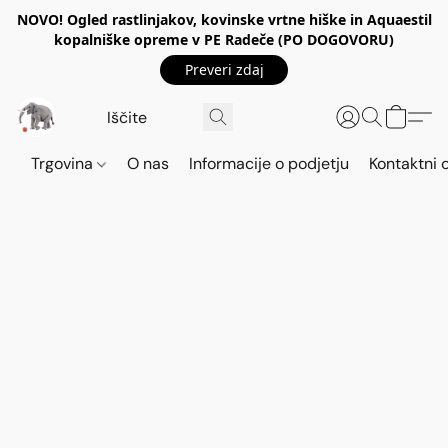
NOVO! Ogled rastlinjakov, kovinske vrtne hiške in Aquaestil
kopalniške opreme v PE Radeče (PO DOGOVORU)
Preveri zdaj
Trgovina
O nas
Informacije o podjetju
Kontaktni 