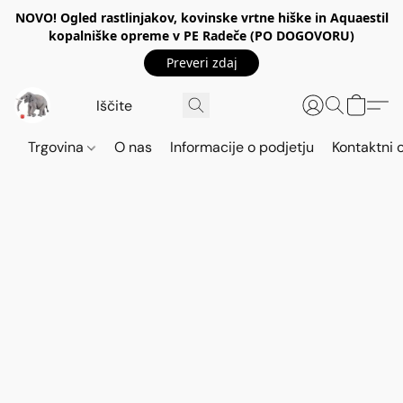
NOVO! Ogled rastlinjakov, kovinske vrtne hiške in Aquaestil
kopalniške opreme v PE Radeče (PO DOGOVORU)
Preveri zdaj
Trgovina
O nas
Informacije o podjetju
Kontaktni 