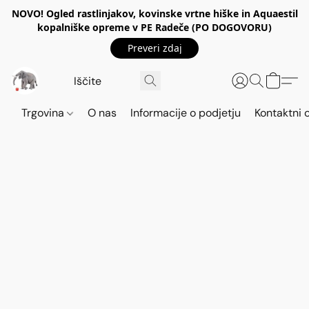
NOVO! Ogled rastlinjakov, kovinske vrtne hiške in Aquaestil
kopalniške opreme v PE Radeče (PO DOGOVORU)
Preveri zdaj
Trgovina
O nas
Informacije o podjetju
Kontaktni 