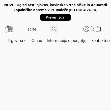
NOVO! Ogled rastlinjakov, kovinske vrtne hiške in Aquaestil
kopalniške opreme v PE Radeče (PO DOGOVORU)
Preveri zdaj
Trgovina
O nas
Informacije o podjetju
Kontaktni 