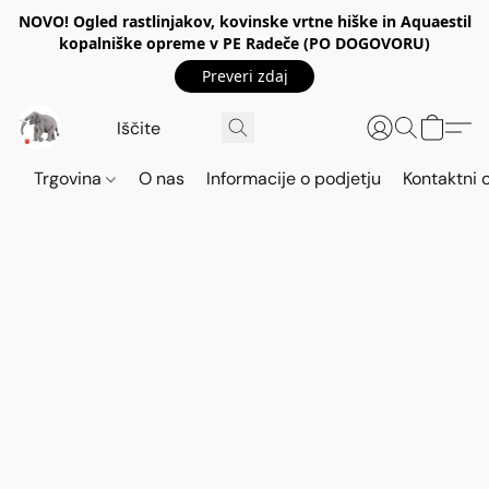
NOVO! Ogled rastlinjakov, kovinske vrtne hiške in Aquaestil
kopalniške opreme v PE Radeče (PO DOGOVORU)
Preveri zdaj
Trgovina
O nas
Informacije o podjetju
Kontaktni 