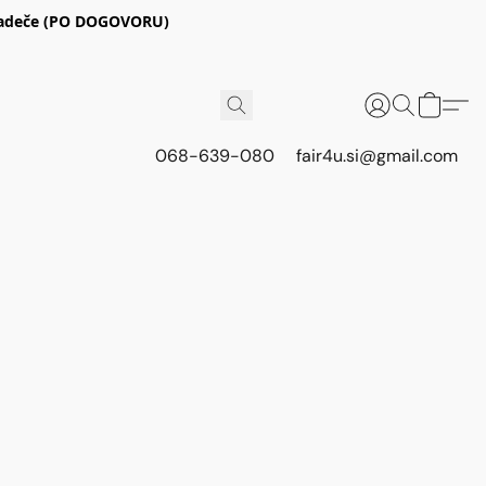
E Radeče (PO DOGOVORU)
068-639-080
fair4u.si@gmail.com