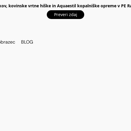
kov, kovinske vrtne hiške in Aquaestil kopalniške opreme v P
Preveri zdaj
obrazec
BLOG