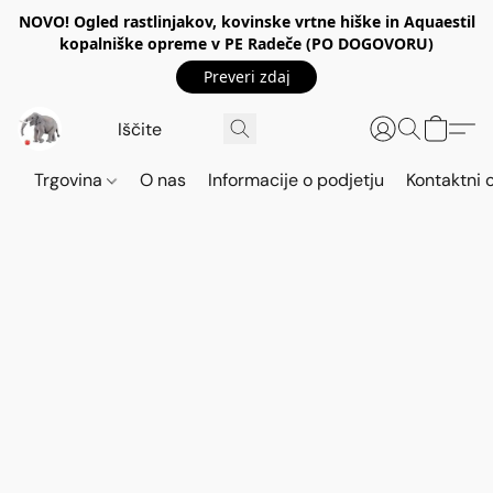
NOVO! Ogled rastlinjakov, kovinske vrtne hiške in Aquaestil
kopalniške opreme v PE Radeče (PO DOGOVORU)
Preveri zdaj
Trgovina
O nas
Informacije o podjetju
Kontaktni 