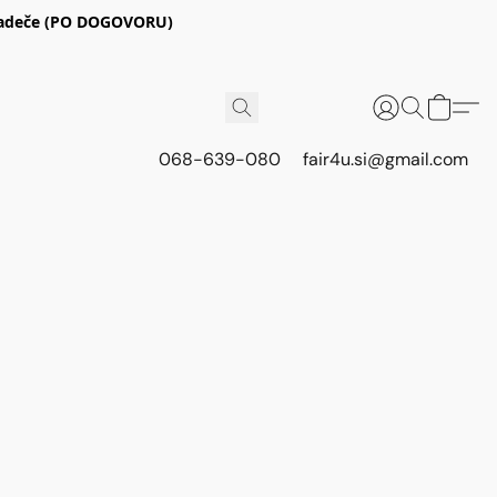
E Radeče (PO DOGOVORU)
068-639-080
fair4u.si@gmail.com