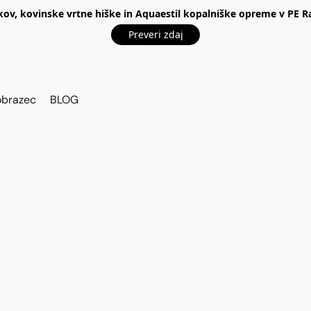
kov, kovinske vrtne hiške in Aquaestil kopalniške opreme v P
Preveri zdaj
obrazec
BLOG