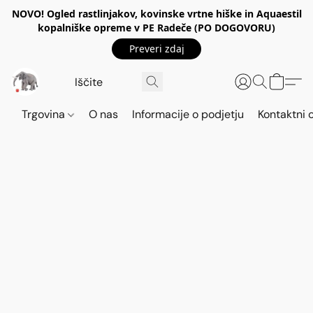
NOVO! Ogled rastlinjakov, kovinske vrtne hiške in Aquaestil
kopalniške opreme v PE Radeče (PO DOGOVORU)
Preveri zdaj
Trgovina
O nas
Informacije o podjetju
Kontaktni 