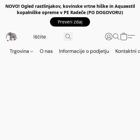
NOVO! Ogled rastlinjakov, kovinske vrtne hiške in Aquaestil
kopalniške opreme v PE Radeče (PO DOGOVORU)
Preveri zdaj
Trgovina
O nas
Informacije o podjetju
Kontaktni 