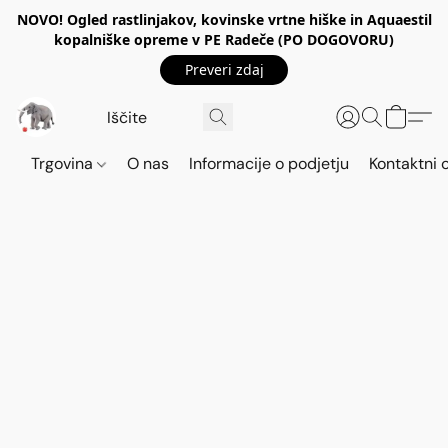
NOVO! Ogled rastlinjakov, kovinske vrtne hiške in Aquaestil
kopalniške opreme v PE Radeče (PO DOGOVORU)
Preveri zdaj
Trgovina
O nas
Informacije o podjetju
Kontaktni 