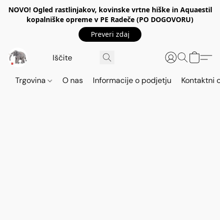
NOVO! Ogled rastlinjakov, kovinske vrtne hiške in Aquaestil
kopalniške opreme v PE Radeče (PO DOGOVORU)
Preveri zdaj
Trgovina
O nas
Informacije o podjetju
Kontaktni 