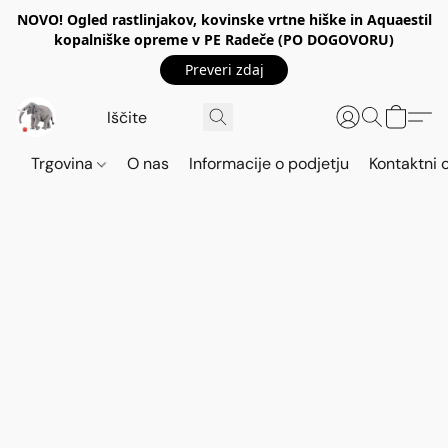
NOVO! Ogled rastlinjakov, kovinske vrtne hiške in Aquaestil
kopalniške opreme v PE Radeče (PO DOGOVORU)
Preveri zdaj
Trgovina
O nas
Informacije o podjetju
Kontaktni 