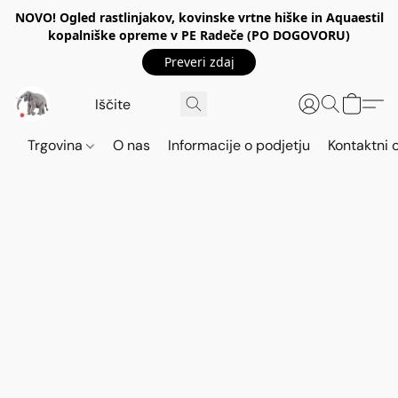
NOVO! Ogled rastlinjakov, kovinske vrtne hiške in Aquaestil
kopalniške opreme v PE Radeče (PO DOGOVORU)
Preveri zdaj
Trgovina
O nas
Informacije o podjetju
Kontaktni 