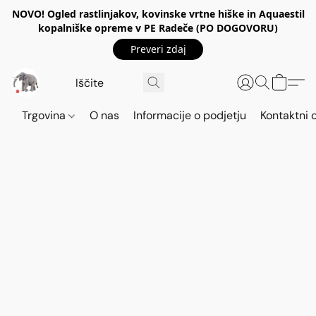
NOVO! Ogled rastlinjakov, kovinske vrtne hiške in Aquaestil
kopalniške opreme v PE Radeče (PO DOGOVORU)
Preveri zdaj
Trgovina
O nas
Informacije o podjetju
Kontaktni 