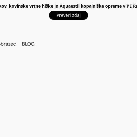
kov, kovinske vrtne hiške in Aquaestil kopalniške opreme v P
Preveri zdaj
obrazec
BLOG