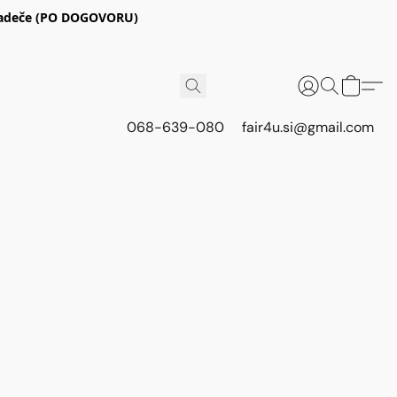
E Radeče (PO DOGOVORU)
068-639-080
fair4u.si@gmail.com