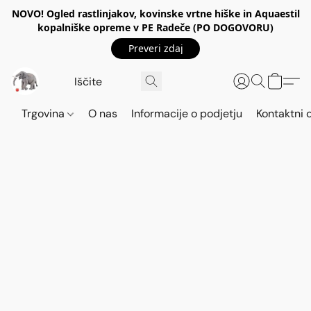
NOVO! Ogled rastlinjakov, kovinske vrtne hiške in Aquaestil
kopalniške opreme v PE Radeče (PO DOGOVORU)
Preveri zdaj
Trgovina
O nas
Informacije o podjetju
Kontaktni 