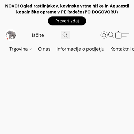
NOVO! Ogled rastlinjakov, kovinske vrtne hiške in Aquaestil
kopalniške opreme v PE Radeče (PO DOGOVORU)
Preveri zdaj
Trgovina
O nas
Informacije o podjetju
Kontaktni 