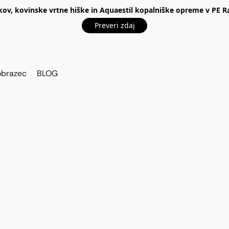
kov, kovinske vrtne hiške in Aquaestil kopalniške opreme v P
Preveri zdaj
obrazec
BLOG