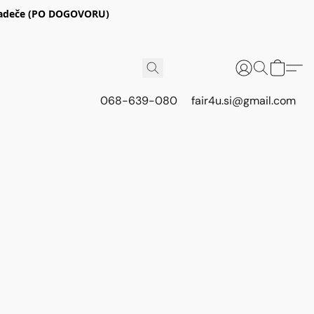
E Radeče (PO DOGOVORU)
068-639-080
fair4u.si@gmail.com