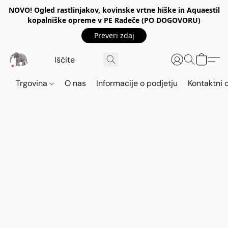
NOVO! Ogled rastlinjakov, kovinske vrtne hiške in Aquaestil
kopalniške opreme v PE Radeče (PO DOGOVORU)
Preveri zdaj
Trgovina
O nas
Informacije o podjetju
Kontaktni 