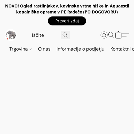
NOVO! Ogled rastlinjakov, kovinske vrtne hiške in Aquaestil
kopalniške opreme v PE Radeče (PO DOGOVORU)
Preveri zdaj
Trgovina
O nas
Informacije o podjetju
Kontaktni 