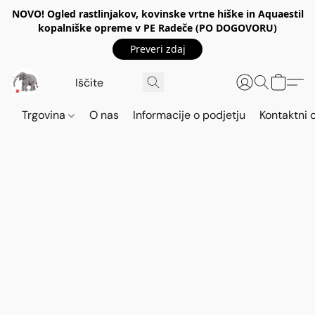
NOVO! Ogled rastlinjakov, kovinske vrtne hiške in Aquaestil
kopalniške opreme v PE Radeče (PO DOGOVORU)
Preveri zdaj
Trgovina
O nas
Informacije o podjetju
Kontaktni 