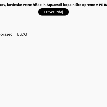
kov, kovinske vrtne hiške in Aquaestil kopalniške opreme v P
Preveri zdaj
obrazec
BLOG