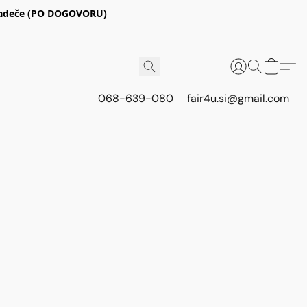
E Radeče (PO DOGOVORU)
068-639-080
fair4u.si@gmail.com