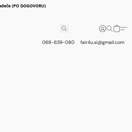
E Radeče (PO DOGOVORU)
068-639-080
fair4u.si@gmail.com