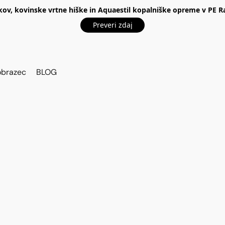
kov, kovinske vrtne hiške in Aquaestil kopalniške opreme v P
Preveri zdaj
obrazec
BLOG