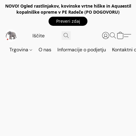
NOVO! Ogled rastlinjakov, kovinske vrtne hiške in Aquaestil
kopalniške opreme v PE Radeče (PO DOGOVORU)
Preveri zdaj
Trgovina
O nas
Informacije o podjetju
Kontaktni 