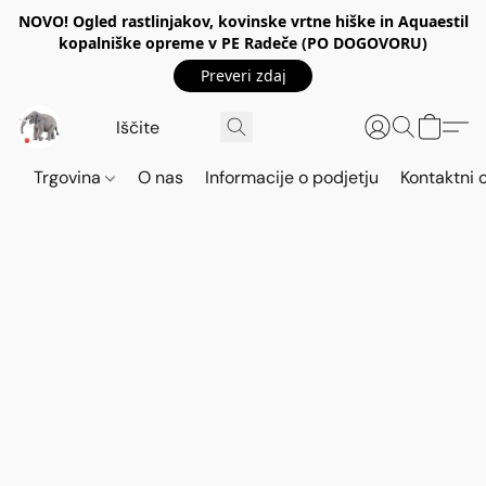
NOVO! Ogled rastlinjakov, kovinske vrtne hiške in Aquaestil
kopalniške opreme v PE Radeče (PO DOGOVORU)
Preveri zdaj
Trgovina
O nas
Informacije o podjetju
Kontaktni 