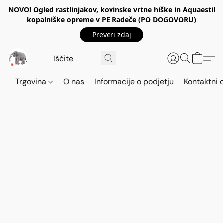
NOVO! Ogled rastlinjakov, kovinske vrtne hiške in Aquaestil
kopalniške opreme v PE Radeče (PO DOGOVORU)
Preveri zdaj
Trgovina
O nas
Informacije o podjetju
Kontaktni 