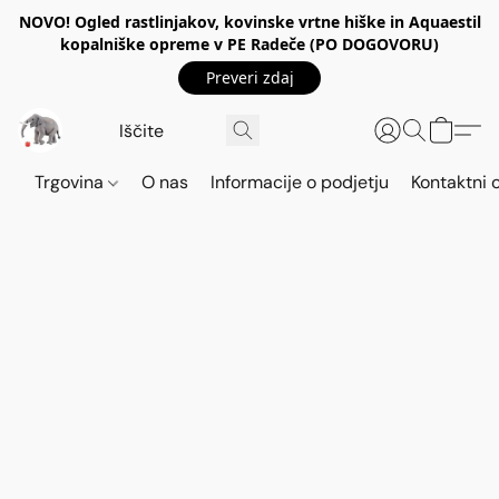
NOVO! Ogled rastlinjakov, kovinske vrtne hiške in Aquaestil
kopalniške opreme v PE Radeče (PO DOGOVORU)
Preveri zdaj
Trgovina
O nas
Informacije o podjetju
Kontaktni 