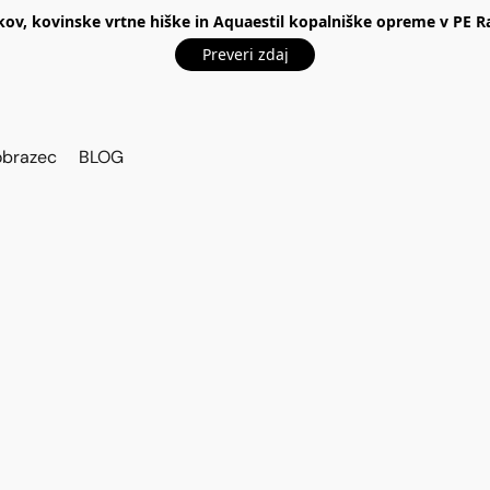
kov, kovinske vrtne hiške in Aquaestil kopalniške opreme v P
Preveri zdaj
obrazec
BLOG