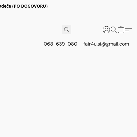
E Radeče (PO DOGOVORU)
068-639-080
fair4u.si@gmail.com