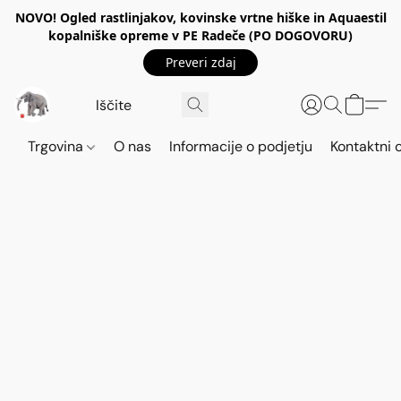
NOVO! Ogled rastlinjakov, kovinske vrtne hiške in Aquaestil
kopalniške opreme v PE Radeče (PO DOGOVORU)
Preveri zdaj
Trgovina
O nas
Informacije o podjetju
Kontaktni 