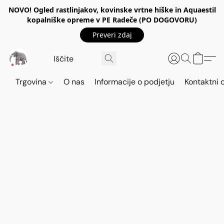
NOVO! Ogled rastlinjakov, kovinske vrtne hiške in Aquaestil
kopalniške opreme v PE Radeče (PO DOGOVORU)
Preveri zdaj
Trgovina
O nas
Informacije o podjetju
Kontaktni 