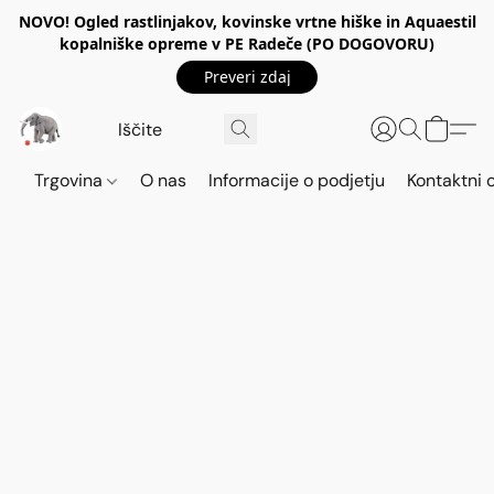
NOVO! Ogled rastlinjakov, kovinske vrtne hiške in Aquaestil
kopalniške opreme v PE Radeče (PO DOGOVORU)
Preveri zdaj
Trgovina
O nas
Informacije o podjetju
Kontaktni 