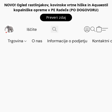
NOVO! Ogled rastlinjakov, kovinske vrtne hiške in Aquaestil
kopalniške opreme v PE Radeče (PO DOGOVORU)
Preveri zdaj
Trgovina
O nas
Informacije o podjetju
Kontaktni 