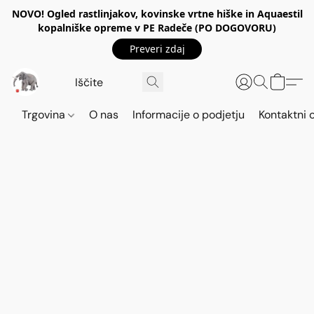
NOVO! Ogled rastlinjakov, kovinske vrtne hiške in Aquaestil
kopalniške opreme v PE Radeče (PO DOGOVORU)
Preveri zdaj
Trgovina
O nas
Informacije o podjetju
Kontaktni 