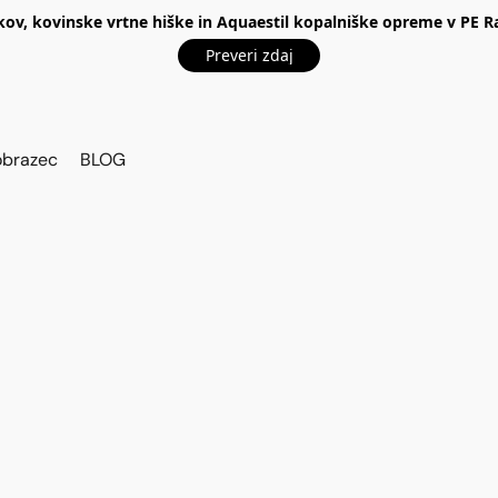
kov, kovinske vrtne hiške in Aquaestil kopalniške opreme v P
Preveri zdaj
obrazec
BLOG