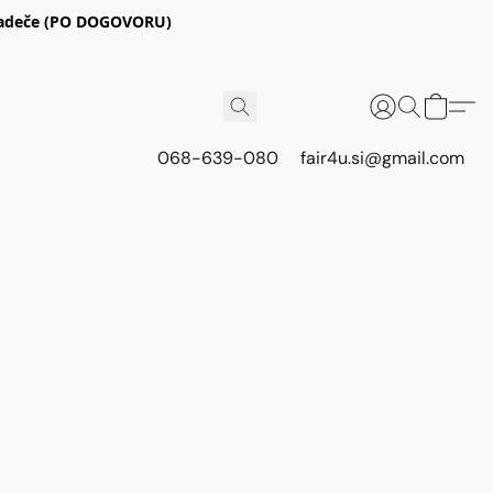
E Radeče (PO DOGOVORU)
068-639-080
fair4u.si@gmail.com