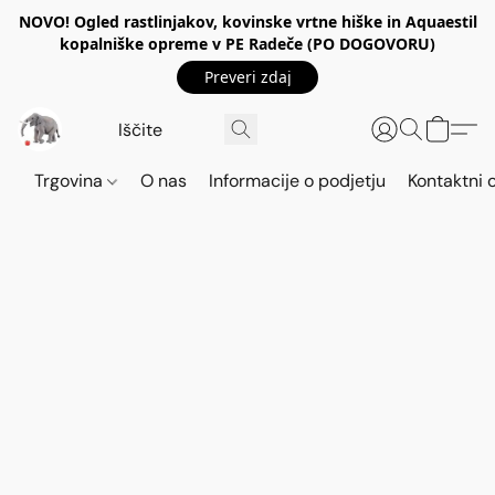
NOVO! Ogled rastlinjakov, kovinske vrtne hiške in Aquaestil
kopalniške opreme v PE Radeče (PO DOGOVORU)
Preveri zdaj
Trgovina
O nas
Informacije o podjetju
Kontaktni 