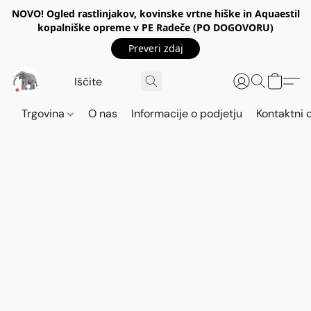
NOVO! Ogled rastlinjakov, kovinske vrtne hiške in Aquaestil
kopalniške opreme v PE Radeče (PO DOGOVORU)
Preveri zdaj
Trgovina
O nas
Informacije o podjetju
Kontaktni 