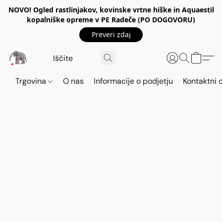
NOVO! Ogled rastlinjakov, kovinske vrtne hiške in Aquaestil
kopalniške opreme v PE Radeče (PO DOGOVORU)
Preveri zdaj
Trgovina
O nas
Informacije o podjetju
Kontaktni 